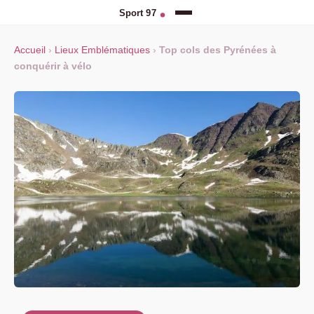
Accueil
›
Lieux Emblématiques
›
Top cols des Pyrénées à
conquérir à vélo